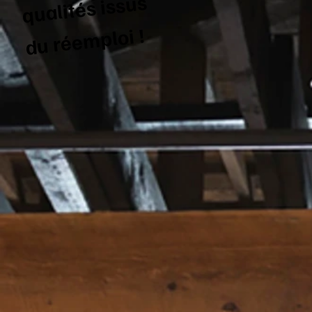
qualités issus
du réemploi !