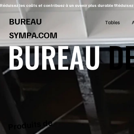
Réduisez les coûts et contribuez à un avenir plus durable !
BUREAU
Tables
SYMPA.COM
BUREAU
DE
Produits de