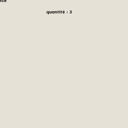
iece
antité : 3