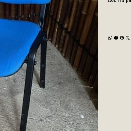
18 € ttc p
qu