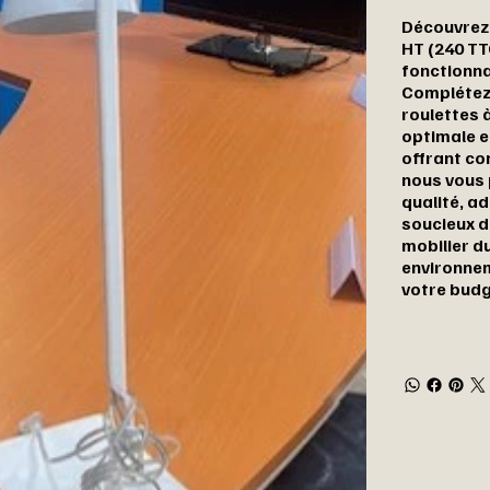
Découvrez 
HT (240 TT
fonctionna
Complétez 
roulettes 
optimale et
offrant co
nous vous 
qualité, a
soucieux d
mobilier du
environnem
votre budg