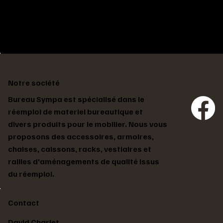
Notre société
Bureau Sympa est spécialisé dans le
réemploi de materiel bureautique et
divers produits pour le mobilier. Nous vous
proposons des accessoires, armoires,
chaises, caissons, racks, vestiaires et
railles d'aménagements de qualité issus
du réemploi.
Contact
David Charlet