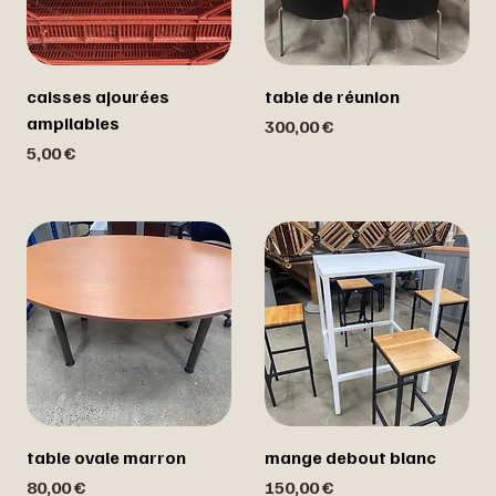
caisses ajourées
table de réunion
ampilables
Prix
300,00 €
Prix
5,00 €
table ovale marron
mange debout blanc
Prix
Prix
80,00 €
150,00 €