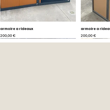
armoire a rideaux
armoire a ridea
Prix
Prix
200,00 €
200,00 €