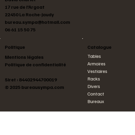
17 rue de l'Argoat
22450 La Roche-Jaudy
bureau.sympa@hotmail.com
06 61 15 50 75
Politique
Catalogue
Tables
Mentions légales
Armoires
Politique de confidentialité
Vestiaires
Racks
Siret : 84402944700019
Divers
© 2025
bureausympa.com
Contact
Bureaux